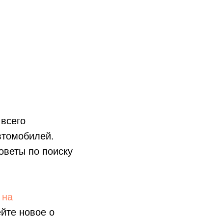
 всего
втомобилей.
оветы по поиску
 на
ейте новое о