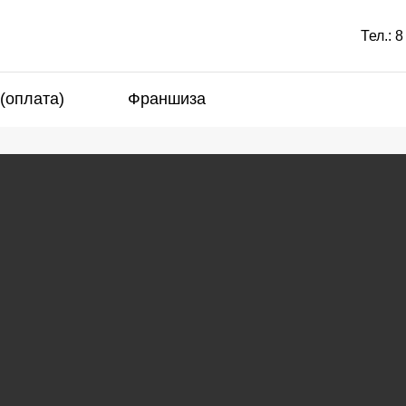
Тел.:
8
 (оплата)
Франшиза