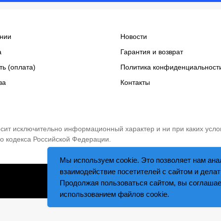
нии
Новости
а
Гарантия и возврат
ть (оплата)
Политика конфиденциальност
за
Контакты
носит исключительно информационный характер и ни при каких усло
о кодекса Российской Федерации.
Мы используем cookie. Это позволяет нам ана
взаимодействие посетителей с сайтом и делат
Tilda
Made on
Продолжая пользоваться сайтом, вы соглашае
использованием файлов cookie.