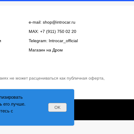
e-mail:
shop@introcar.ru
MAX: +7 (911) 750 02 20
и
Telegram:
Introcar_official
Магазин на
Дром
виях не может расцениваться как публичная оферта,
лизировать
ь его лучше.
OK
тесь с