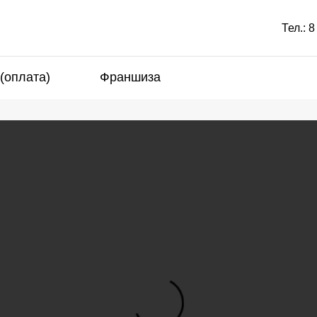
Тел.:
8
 (оплата)
Франшиза