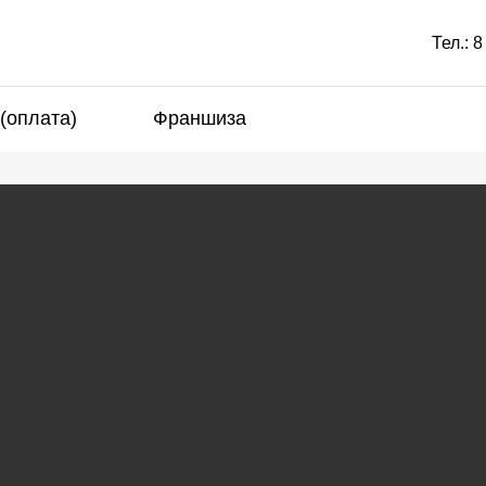
Тел.:
8
 (оплата)
Франшиза