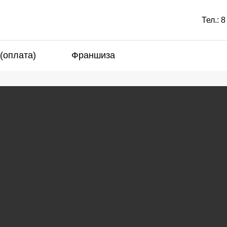
Тел.:
8
 (оплата)
Франшиза