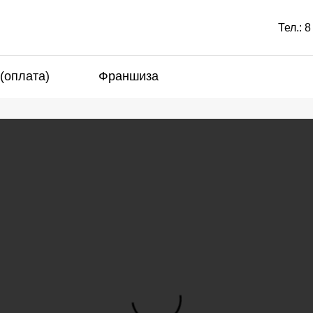
Тел.:
8
 (оплата)
Франшиза