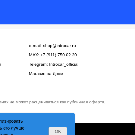
e-mail:
shop@introcar.ru
MAX: +7 (911) 750 02 20
и
Telegram:
Introcar_official
Магазин на
Дром
виях не может расцениваться как публичная оферта,
лизировать
ь его лучше.
OK
тесь с