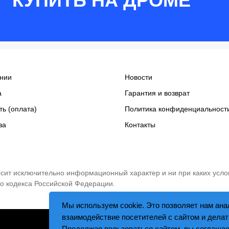
КУПИТЬ НА ДРОМЕ
нии
Новости
а
Гарантия и возврат
ть (оплата)
Политика конфиденциальност
за
Контакты
носит исключительно информационный характер и ни при каких усло
о кодекса Российской Федерации.
Мы используем cookie. Это позволяет нам ана
взаимодействие посетителей с сайтом и делат
Tilda
Made on
Продолжая пользоваться сайтом, вы соглашае