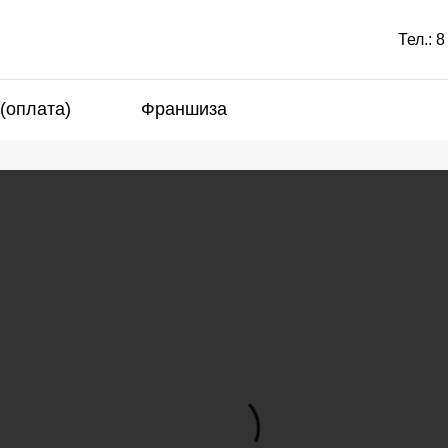
Тел.:
8
 (оплата)
Франшиза