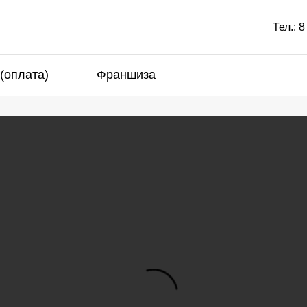
Тел.:
8
 (оплата)
Франшиза