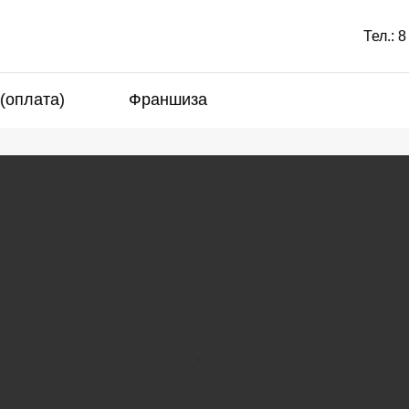
Тел.:
8
 (оплата)
Франшиза