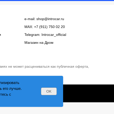
e-mail:
shop@introcar.ru
MAX: +7 (911) 750 02 20
и
Telegram:
Introcar_official
Магазин на
Дром
виях не может расцениваться как публичная оферта,
лизировать
ь его лучше.
OK
тесь с