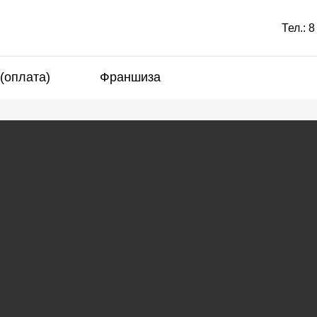
Тел.:
8
 (оплата)
Франшиза