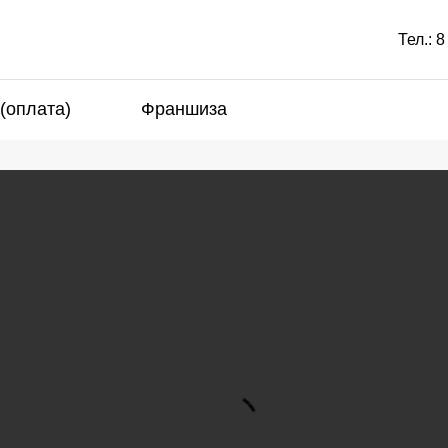
Тел.:
8
 (оплата)
Франшиза