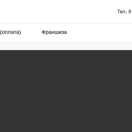
Тел.:
8
 (оплата)
Франшиза