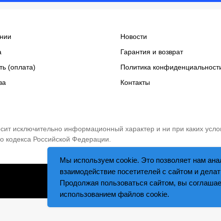
нии
Новости
а
Гарантия и возврат
ть (оплата)
Политика конфиденциальност
за
Контакты
носит исключительно информационный характер и ни при каких усло
о кодекса Российской Федерации.
Мы используем cookie. Это позволяет нам ана
взаимодействие посетителей с сайтом и делат
Tilda
Made on
Продолжая пользоваться сайтом, вы соглашае
использованием файлов cookie.