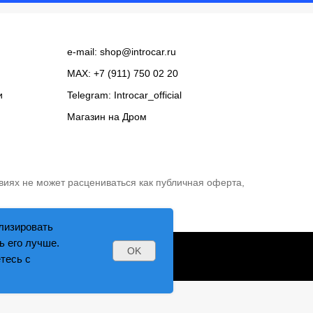
e-mail:
shop@introcar.ru
MAX: +7 (911) 750 02 20
и
Telegram:
Introcar_official
Магазин на
Дром
виях не может расцениваться как публичная оферта,
лизировать
ь его лучше.
OK
тесь с