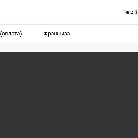
Тел.:
8
 (оплата)
Франшиза